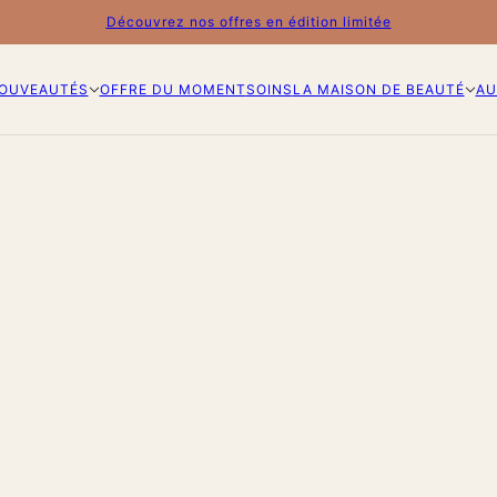
Découvrez nos offres en édition limitée
OUVEAUTÉS
OFFRE DU MOMENT
SOINS
LA MAISON DE BEAUTÉ
AU